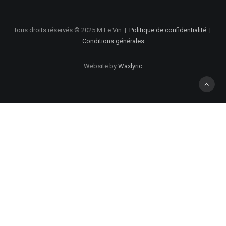
Tous droits réservés © 2025 M Le Vin
|
Politique de confidentialité
|
Conditions générales
Website by
Waxlyric
Privacy Preference Center
Politique de confidentialité
1. Collecte de l’information
Nous recueillons des informations lorsque vous effectuez un
achat. Les informations recueillies incluent votre nom, votre
adresse, e-mail et numéro de téléphone. En outre, nous
recevons et enregistrons automatiquement des informations à