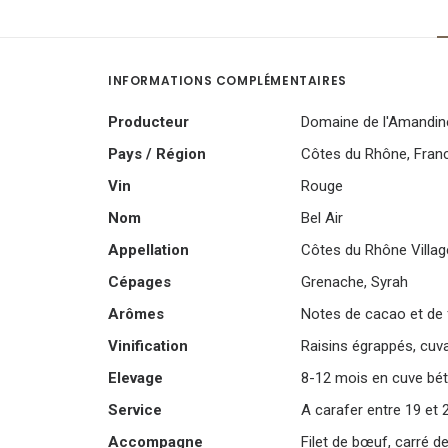
INFORMATIONS COMPLÉMENTAIRES
Producteur
Domaine de l'Amandin
Pays / Région
Côtes du Rhône
,
Fran
Vin
Rouge
Nom
Bel Air
Appellation
Côtes du Rhône Villa
Cépages
Grenache
,
Syrah
Arômes
Notes de cacao et de f
Vinification
Raisins égrappés, cuv
Elevage
8-12 mois en cuve bét
Service
A carafer entre 19 et 
Accompagne
Filet de bœuf, carré d