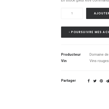
En stock (peut être command
quantité
AJOUTER
de
Bel
Air
‹ POURSUIVRE MES AC
2020
-
Côtes
Producteur
Domaine de
du
Vin
Vins rouges
Rhône
Villages
AOC
Partager