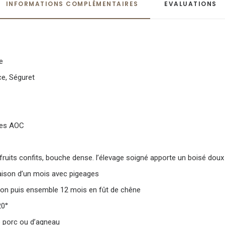
INFORMATIONS COMPLÉMENTAIRES
EVALUATIONS 
e
ce
,
Séguret
ges AOC
ruits confits, bouche dense. l’élevage soigné apporte un boisé doux 
aison d’un mois avec pigeages
on puis ensemble 12 mois en fût de chêne
20°
e porc ou d’agneau