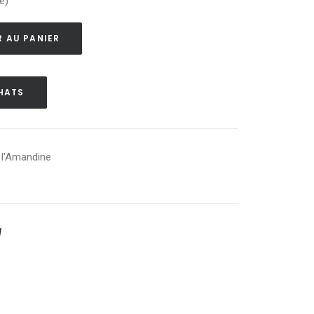
é)
 AU PANIER
HATS
 l'Amandine