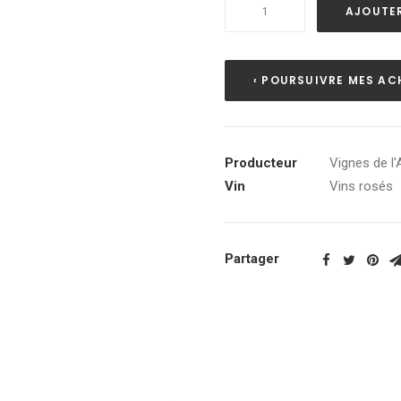
quantité
AJOUTER
de
Petit
Gris
‹ POURSUIVRE MES AC
2025
-
Cévennes
Producteur
Vignes de l'
IGP
Vin
Vins rosés
Partager