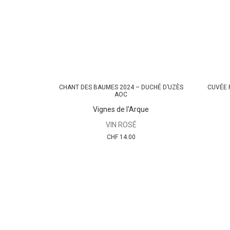
CHANT DES BAUMES 2024 – DUCHÉ D’UZÈS
CUVÉE 
AJOUTER AU PANIER
AOC
Vignes de l'Arque
VIN ROSÉ
CHF
14.00