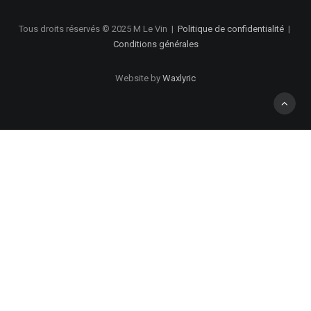
Tous droits réservés © 2025 M Le Vin
|
Politique de confidentialité
|
Conditions générales
Website by
Waxlyric
Privacy Preference Center
Politique de confidentialité
1. Collecte de l’information
Nous recueillons des informations lorsque vous effectuez un
achat. Les informations recueillies incluent votre nom, votre
adresse, e-mail et numéro de téléphone. En outre, nous
recevons et enregistrons automatiquement des informations à