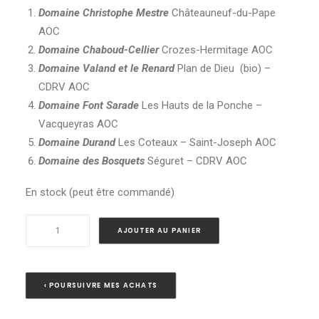
Domaine Christophe Mestre
Châteauneuf-du-Pape
AOC
Domaine Chaboud-Cellier
Crozes-Hermitage AOC
Domaine Valand et le Renard
Plan de Dieu (bio) –
CDRV AOC
Domaine Font Sarade
Les Hauts de la Ponche –
Vacqueyras AOC
Domaine Durand
Les Coteaux – Saint-Joseph AOC
Domaine des Bosquets
Séguret – CDRV AOC
En stock (peut être commandé)
quantité
AJOUTER AU PANIER
de
Carton
Chasse
‹ POURSUIVRE MES ACHATS