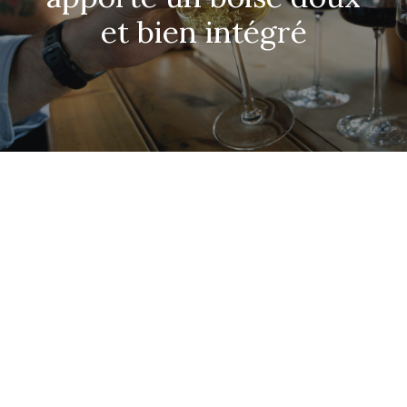
CONTACT
et bien intégré
RECHERCHE
PANIER