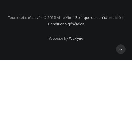
Tous droits réservés © 2025 M Le Vin
|
Politique de confidentialité
|
Conditions générales
Website by
Waxlyric
Privacy Preference Center
Politique de confidentialité
1. Collecte de l’information
Nous recueillons des informations lorsque vous effectuez un
achat. Les informations recueillies incluent votre nom, votre
adresse, e-mail et numéro de téléphone. En outre, nous
recevons et enregistrons automatiquement des informations à