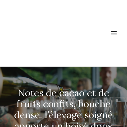
ACCUEIL
Notes de cacao et de
LES VINS
PRODUCTEURS
fruits confits, bouche
NEWS
dense. l’élevage soigné
A PROPOS
apporte un boisé doux