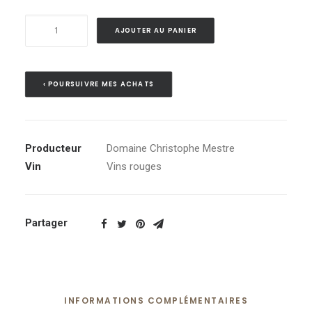
quantité
AJOUTER AU PANIER
de
Châteauneuf-
du-
‹ POURSUIVRE MES ACHATS
Pape
2019
AOC
Producteur
Domaine Christophe Mestre
Vin
Vins rouges
Partager
INFORMATIONS COMPLÉMENTAIRES